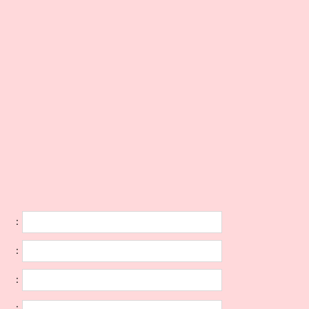
:
:
:
: