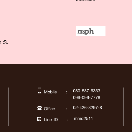
 วัน
080-587-6353
Mobile :
099-096-7778
02-426-3297-8
Office :
mmd2511
Line ID :