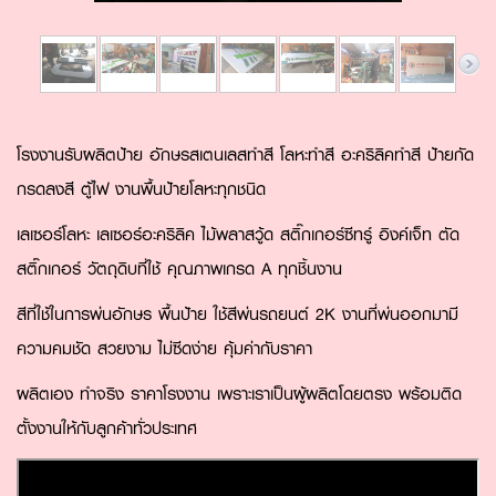
โรงงานรับผลิตป้าย อักษรสเตนเลสทำสี โลหะทำสี อะคริลิคทำสี ป้ายกัด
กรดลงสี ตู้ไฟ งานพื้นป้ายโลหะทุกชนิด
เลเซอร์โลหะ เลเซอร์อะคริลิค ไม้พลาสวู้ด สติ๊กเกอร์ซีทรู์ อิงค์เจ็ท ตัด
สติ๊กเกอร์ วัตถุดิบที่ใช้ คุณภาพเกรด A ทุกชิ้นงาน
สีที่ใช้ในการพ่นอักษร พื้นป้าย ใช้สีพ่นรถยนต์ 2K งานที่พ่นออกมามี
ความคมชัด สวยงาม ไม่ซีดง่าย คุ้มค่ากับราคา
ผลิตเอง ทำจริง ราคาโรงงาน เพราะเราเป็นผู้ผลิตโดยตรง พร้อมติด
ตั้งงานให้กับลูกค้าทั่วประเทศ