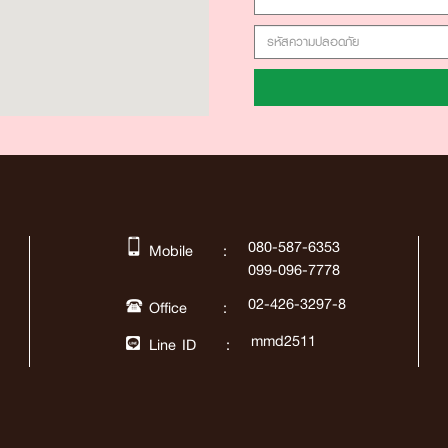
080-587-6353
Mobile :
099-096-7778
02-426-3297-8
Office :
mmd2511
Line ID :